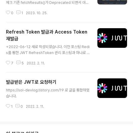
WT를 통한 인증 및 인가 구현을 할 수 있는데, 왜 Spring
체크 기존 fetchResults()가 Deprecated 되면서 아래
Security를 사용하는가? 1번에 대해서는 이 글에서 아주
방식으로 해결 @Repository @RequiredArgsConst
..
0
1
2023. 10. 25.
ructor public class ItemRepository { private final
JPAQueryFactory jpaQueryFactory; public Page
getItems(Pageable pageable) { List items = jpa
Refresh Token 발급과 Access Token
QueryFactory .selectFrom(item) .offset(pageabl
e.getOffset()) .limit(pageable.getPageSize()); lo
재발급
글 내용
ng totalCount = jpaQueryFactory .select(item...
+2022-06-12 새로 작성되었습니다. 이전 포스팅 Redi
s를 통한 JWT RefreshToken 관리 포스팅과 하나로 정
리되었습니다.
7
5
2022. 2. 11.
발급받은 JWT로 요청하기
글 내용
https://sol-devlog.tistory.com/19 로 글을 통합하였
습니다.
1
0
2022. 2. 11.