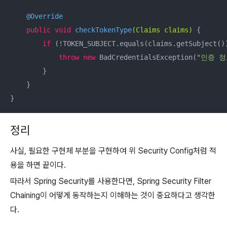
@Override
public
void
checkTokenType
(Claims claims)
{

if
 (!TOKEN_SUBJECT.equals(claims.getSubject())
throw
new
 BadCredentialsException(
"인증 정
        }

    }

}
정리
사실, 필요한 구현체 부분을 구현하여 위 Security Config처럼 적
용을 하면 끝이다.
따라서 Spring Security를 사용한다면, Spring Security Filter
Chaining이 어떻게 동작하는지 이해하는 것이 중요하다고 생각한
다.