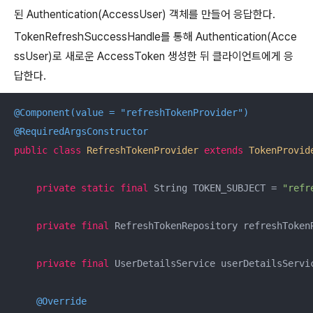
된 Authentication(AccessUser) 객체를 만들어 응답한다.
TokenRefreshSuccessHandle를 통해 Authentication(Acce
ssUser)로 새로운 AccessToken 생성한 뒤 클라이언트에게 응
답한다.
@Component(value = "refreshTokenProvider")
@RequiredArgsConstructor
public
class
RefreshTokenProvider
extends
TokenProvid
private
static
final
 String TOKEN_SUBJECT = 
"refr
private
final
 RefreshTokenRepository refreshTokenR
private
final
 UserDetailsService userDetailsServic
@Override