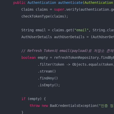
public
 Authentication 
authenticate
(Authentication
        Claims claims = 
super
.verify(authentication.ge
        checkTokenType(claims);

        String email = claims.get(
"email"
, String.clas
        AuthUserDetails authUserDetails = (AuthUserDet
// Refresh Token의 email(payload)로 저장소 존재
boolean
 empty = refreshTokenRepository.findByE
                .filter(token -> Objects.equals(token,
                .stream()

                .findAny()

                .isEmpty();

if
 (empty) {

throw
new
 BadCredentialsException(
"인증 정
        }
