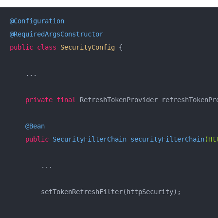
@Configuration
@RequiredArgsConstructor
public
class
SecurityConfig
{

    ...

private
final
 RefreshTokenProvider refreshTokenPro
@Bean
public
 SecurityFilterChain 
securityFilterChain
(Ht
        ...

        setTokenRefreshFilter(httpSecurity);
