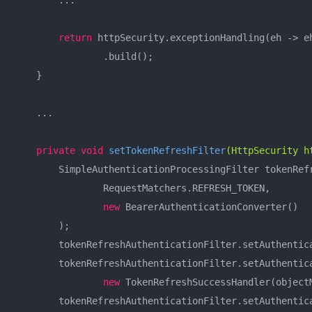
        ...

return
 httpSecurity.exceptionHandling(eh -> e
                .build();

    }

    ...

private
void
setTokenRefreshFilter
(HttpSecurity h
        SimpleAuthenticationProcessingFilter tokenRef
                RequestMatchers.REFRESH_TOKEN,

new
 BearerAuthenticationConverter()

        );

        tokenRefreshAuthenticationFilter.setAuthentic
        tokenRefreshAuthenticationFilter.setAuthentica
new
 TokenRefreshSuccessHandler(objectM
        tokenRefreshAuthenticationFilter.setAuthentic