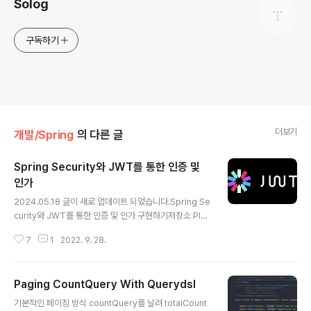
Solog
구독하기
더보기
개발/Spring
의 다른 글
Spring Security와 JWT를 통한 인증 및
인가
글 내용
2024.05.18 글이 새로 업데이트 되었습니다.Spring Se
curity와 JWT를 통한 인증 및 인가 구현하기저장소 Play
ground/spring-security-jwt at main · solchan98/
7
1
2022. 9. 28.
Playground🛝 개발 공부 놀이터 🛝. Contribute to s
olchan98/Playground development by creating
an account on GitHub.github.com 이 글을 읽기 전,
Paging CountQuery With Querydsl
아래 내용을 생각해볼 필요가 있다.1. Spring Security의
글 내용
기본 프로세스는 알고 있는가?2. Spring Security없이 J
기본적인 페이징 방식 countQuery를 날려 totalCount