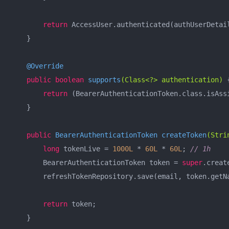
return
 AccessUser.authenticated(authUserDetail
    }

@Override
public
boolean
supports
(Class<?> authentication)
{
return
 (BearerAuthenticationToken.class.isAssi
    }

public
 BearerAuthenticationToken 
createToken
(Stri
long
 tokenLive = 
1000L
 * 
60L
 * 
60L
; 
// 1h
        BearerAuthenticationToken token = 
super
.creat
        refreshTokenRepository.save(email, token.getNa
return
 token;

    }
